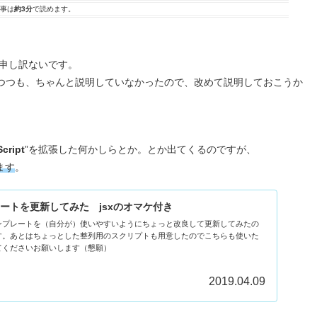
事は
約3分
で読めます。
、申し訳ないです。
しつつも、ちゃんと説明していなかったので、改めて説明しておこうか
cript
”を拡張した何かしらとか。とか出てくるのですが、
います
。
ートを更新してみた jsxのオマケ付き
ンプレートを（自分が）使いやすいようにちょっと改良して更新してみたの
す。あとはちょっとした整列用のスクリプトも用意したのでこちらも使いた
てくださいお願いします（懇願）
2019.04.09