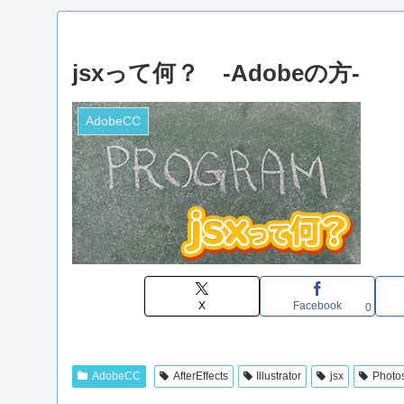
jsxって何？ -Adobeの方-
AdobeCC
X
Facebook
0
AdobeCC
AfterEffects
Illustrator
jsx
Photo