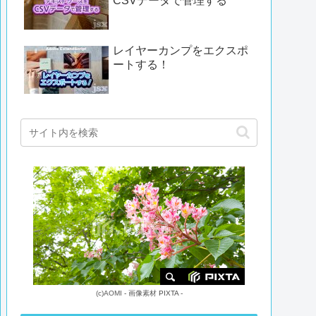
CSVデータで管理する
レイヤーカンプをエクスポ
ートする！
(c)
AOMI
-
画像素材
PIXTA -