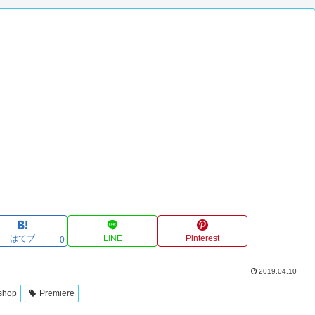
はてブ
LINE
Pinterest
0
2019.04.10
shop
Premiere