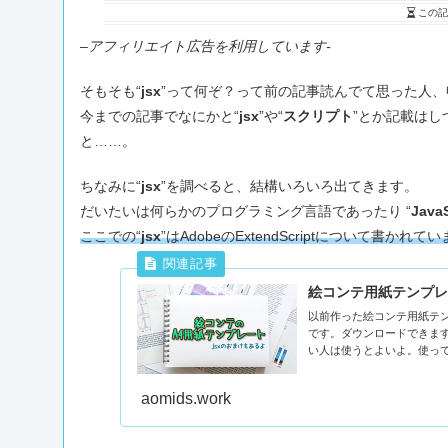
この記
–
アフィリエイト広告を利用しています-
そもそも“
jsx
”って何ぞ？って前の記事読んでて思った人
今までの記事でなにかと“
jsx
”や“
スクリプト
”とか記載は
と……。
ちなみに“
jsx
”を調べると、結構いろいろ出てきます。
だいたいは何らかのプログラミング言語であったり “
JavaS
ここでの“
jsx
”はAdobeのExtendScriptについて書かれて
絵コンテ用紙テンプレ
以前作った絵コンテ用紙テ
です。ダウンロードできま
い人は使うとよいよ。使っ
aomids.work