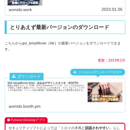
2023.01.06
aomids.work
とりあえず最新バージョンのダウンロード
こちらからgui_telopMovie［lite］の最新バージョンをダウンロードできま
す。
更新：
2023年2月
こちらからダウンロードできます
GUI telopMovie [lite] - あおみデザインスタジオ - BOOTH
動画に自動でテロップ（字幕）を付けるDesktopアプリです。テロップの文言はcsv
で用意して素早く動画にテロップを付けることが出来ます。テロップはフォントのサ
イズや表示位置、フォントの色や透明度、境界線の幅と色および透明度を設定するこ
とが...
aomids.booth.pm
PythonのDesktopアプリ
セキュリティソフトによっては「トロイの木馬と
誤認されやすい
」らし