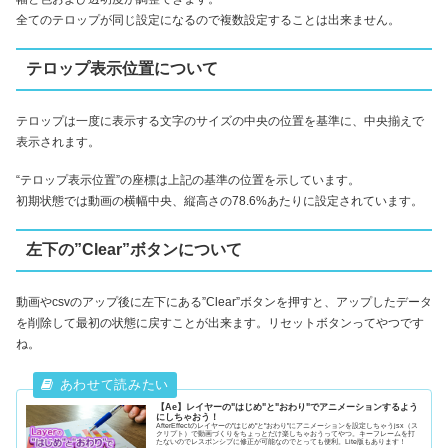
全てのテロップが同じ設定になるので複数設定することは出来ません。
テロップ表示位置について
テロップは一度に表示する文字のサイズの中央の位置を基準に、中央揃えで
表示されます。
“テロップ表示位置”の座標は上記の基準の位置を示しています。
初期状態では動画の横幅中央、縦高さの78.6%あたりに設定されています。
左下の”Clear”ボタンについて
動画やcsvのアップ後に左下にある”Clear”ボタンを押すと、アップしたデータ
を削除して最初の状態に戻すことが出来ます。リセットボタンってやつです
ね。
【Ae】レイヤーの"はじめ"と"おわり"でアニメーションするよう
にしちゃおう！
AfterEffectのレイヤーの"はじめ"と"おわり"にアニメーションを設定しちゃうjsx（ス
クリプト）で動画づくりをちょっとだけ楽しちゃおうってやつ。キーフレームを打
たないのでレスポンシブに修正が可能なのでとっても便利。Lite版もあります！