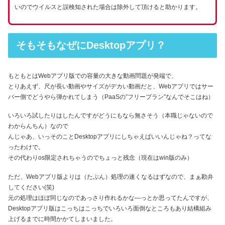
いのでウイルスと誤検知された場合は除外して頂けると助かります。
そもそもなぜにDesktopアプリ？
もともとはWebアプリ版での容量の大きな動画問題が発端で、
とりあえず、尺が長い動画やサイズがデカい動画だと、Webアプリではサー
バー側でどうやら弾かれてしまう（PaaSの”フリープラン”なんでそこはね）
いろいろ試したりはしたんですがどうにもなら無さそう（本職じゃないので
わからんちん）なので
んじゃあ、いっそのことDesktopアプリにしちゃえばいいんじゃね？ってな
ったわけで。
その代わりos限定されちゃうのでちょっと残念（現在はwin版のみ）
ただ、Webアプリ版よりは（たぶん）処理の速くなるはずなので、まぁ勘弁
してください(笑)
元の処理はほぼ同じなのであっさり作れるかな―っとか思ってたんですが、
Desktopアプリ版はこっちはこっちでいろいろ面倒なところもあり結構組み
上げるまでに時間かかてしまいました。