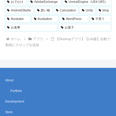
おでかけ
AdobeExchange
UnrealEngine（UE4 UE5）
AndroidStudio
買い物
Calculation
Unity
blog
Illustrator
illustration
WordPress
子育て
お食事
お菓子
ホーム
アプリ
【Desktopアプリ】【Lite版】自動で
動画にテロップを追加
About
Portfolio
Development
Store