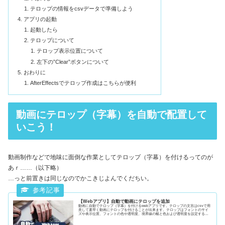
テロップの情報をcsvデータで準備しよう
アプリの起動
起動したら
テロップについて
テロップ表示位置について
左下の”Clear”ボタンについて
おわりに
AfterEffectsでテロップ作成はこちらが便利
動画にテロップ（字幕）を自動で配置して
いこう！
動画制作などで地味に面倒な作業としてテロップ（字幕）を付けるってのが
あｒ……（以下略）
…っと前置きは同じなのでかこきじよんでくだちい。
【Webアプリ】自動で動画にテロップを追加
動画に自動でテロップ（字幕）を付けるwebアプリです。テロップの文言はcsvで用
意して素早く動画にテロップを付けることが出来ます。テロップはフォントのサイ
ズや表示位置、フォントの色や透明度、境界線の幅と色および透明度を設定するこ
とが出来ます。