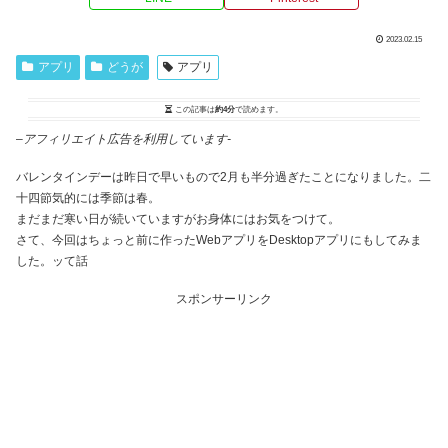
2023.02.15
アプリ
どうが
アプリ
この記事は
約4分
で読めます。
–
アフィリエイト広告を利用しています-
バレンタインデーは昨日で早いもので2月も半分過ぎたことになりました。二
十四節気的には季節は春。
まだまだ寒い日が続いていますがお身体にはお気をつけて。
さて、今回はちょっと前に作ったWebアプリをDesktopアプリにもしてみま
した。ッて話
スポンサーリンク