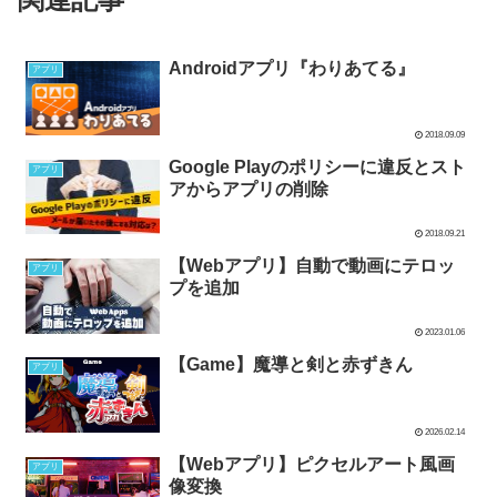
Androidアプリ『わりあてる』
アプリ
2018.09.09
Google Playのポリシーに違反とスト
アプリ
アからアプリの削除
2018.09.21
【Webアプリ】自動で動画にテロッ
アプリ
プを追加
2023.01.06
【Game】魔導と剣と赤ずきん
アプリ
2026.02.14
【Webアプリ】ピクセルアート風画
アプリ
像変換