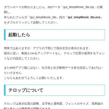
ダウンロードが終わりましたら、zipデータ「gui_telopMovie_lite.zip」の展
開し、
作られたフォルダ『gui_telopMovie_lite』内の『
gui_telopMovie_lite.exe
』
をダブルクリックして起動してください。
起動したら
簡単ではありますが、アプリの下部にて指示文言が表示されます。
指示に従い、動画とcsvをアップデートをし、テロップ位置や使用するフォン
トなどの設定してください。
またwebアプリ版にはない、出力先と出力動画データ名を設定してあげない
といけません、
こちらもあわせてよろしくお願いいたします。
テロップについて
テロップは表示位置の調整、文字色と透明度、フォントのサイズ、境界線の
幅と色および透明度が調整できます。