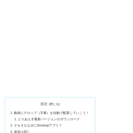
目次
動画にテロップ（字幕）を自動で配置していこう！
とりあえず最新バージョンのダウンロード
そもそもなぜにDesktopアプリ？
基本は同じ