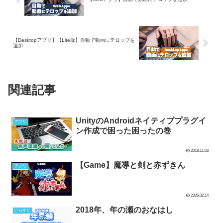
【Desktopアプリ】【Lite版】自動で動画にテロップを
追加
関連記事
UnityのAndroidネイティブプラグイ
アプリ
ン作成で困った困ったの巻
2018.11.03
【Game】魔導と剣と赤ずきん
アプリ
2026.02.14
2018年、年の瀬のおなはし
いらすと