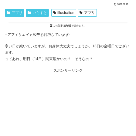
2023.01.13
アプリ
いらすと
illustration
アプリ
この記事は
約3分
で読めます。
–
アフィリエイト広告を利用しています-
寒い日が続いていますが、お身体大丈夫でしょうか。13日の金曜日でござい
ます。
ってあれ、明日（14日）関東暖かいの？ そうなの？
スポンサーリンク