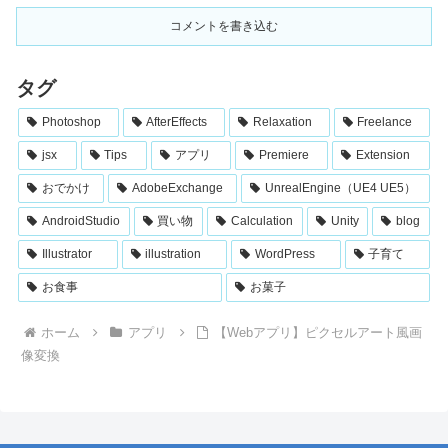
コメントを書き込む
タグ
Photoshop
AfterEffects
Relaxation
Freelance
jsx
Tips
アプリ
Premiere
Extension
おでかけ
AdobeExchange
UnrealEngine（UE4 UE5）
AndroidStudio
買い物
Calculation
Unity
blog
Illustrator
illustration
WordPress
子育て
お食事
お菓子
ホーム
アプリ
【Webアプリ】ピクセルアート風画
像変換