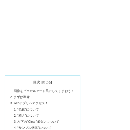
目次
画像をピクセルアート風にしてしまおう！
まずは準備
webアプリへアクセス！
“色数”について
“粗さ”について
左下の”Clear”ボタンについて
“サンプル倍率”について