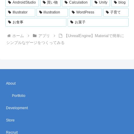
AndroidStudio
買い物
Calculation
Unity
blog
Illustrator
illustration
WordPress
子育て
お食事
お菓子
ホーム
アプリ
【UnrealEngine】Materialで簡単に
シンプルなゲージをつくってみる
About
Portfolio
Development
Store
Recruit