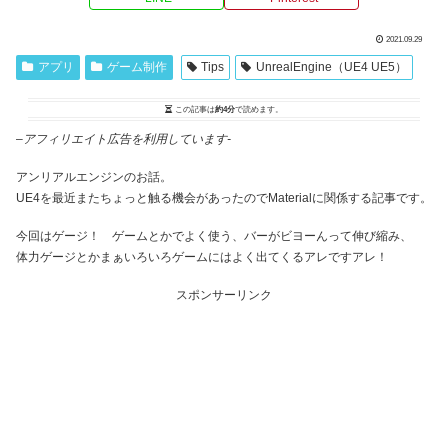
2021.09.29
アプリ
ゲーム制作
Tips
UnrealEngine（UE4 UE5）
この記事は
約4分
で読めます。
–
アフィリエイト広告を利用しています-
アンリアルエンジンのお話。
UE4を最近またちょっと触る機会があったのでMaterialに関係する記事です。
今回はゲージ！ ゲームとかでよく使う、バーがビヨーんって伸び縮み、
体力ゲージとかまぁいろいろゲームにはよく出てくるアレですアレ！
スポンサーリンク