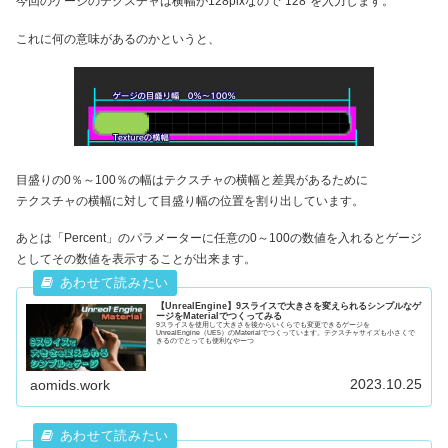
今回のゲージのテクスチャは横幅が128pixなので“128”を入力します。
これに何の意味があるのかというと、
目盛りの0％～100％の幅はテクスチャの横幅と差異があるために
テクスチャの横幅に対して目盛り幅の位置を割り出しています。
あとは「Percent」のパラメーターに任意の0～100の数値を入れるとゲージ
としてその数値を表示することが出来ます。
【UnrealEngine】9スライスで大きさを変えられるシンプルなゲ
ージをMaterialでつくってみる
9スライスを使用して大きさを後からいくらでも変更できるゲージを
UnrealEngine（UE5）のMaterialでつくっています。テクスチャサイズも小さくで
きるのでとっても便利なやーつ
2023.10.25
aomids.work