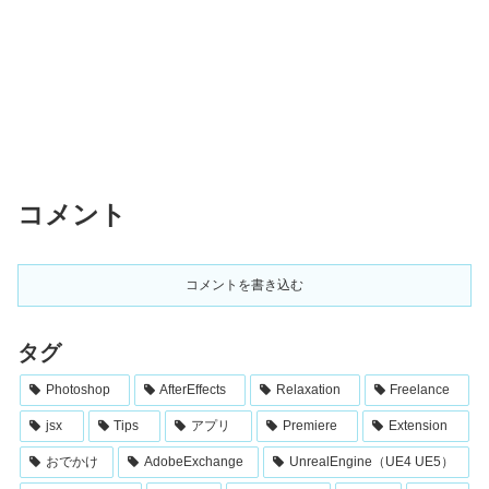
コメント
コメントを書き込む
タグ
Photoshop
AfterEffects
Relaxation
Freelance
jsx
Tips
アプリ
Premiere
Extension
おでかけ
AdobeExchange
UnrealEngine（UE4 UE5）