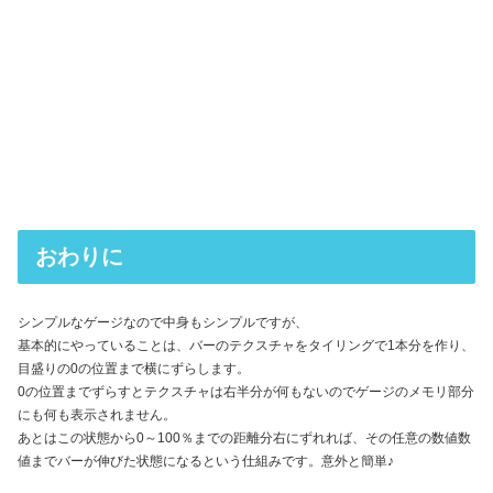
おわりに
シンプルなゲージなので中身もシンプルですが、
基本的にやっていることは、バーのテクスチャをタイリングで1本分を作り、
目盛りの0の位置まで横にずらします。
0の位置までずらすとテクスチャは右半分が何もないのでゲージのメモリ部分
にも何も表示されません。
あとはこの状態から0～100％までの距離分右にずれれば、その任意の数値数
値までバーが伸びた状態になるという仕組みです。意外と簡単♪