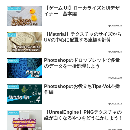
【ゲーム UI】ローカライズとUIデザ
ゲーム制作
イナー 基本編
2020.05.28
【Material】テクスチャのサイズから
アプリ
UVの中心に配置する座標を計算
2022.03.24
Photoshopのドロップレットで多量
AdobeCC
のデータを一括処理しよう
2018.11.10
Photoshopのお役立ちTips-Vol.4-操
AdobeCC
作編
2018.10.13
【UnrealEngine】PNGテクスチャの
AdobeCC
縁が白くなるやつをどうにかしよう！
2024.10.09