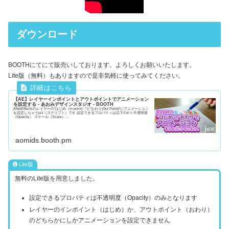
ダウンロード
BOOTHにてにて販売いしております。よろしくお願いいたします。
Lite版（無料）もありますので是非気軽に使ってみてください。
【AE】レイヤーインポイントとアウトポイントでアニメーション
を設定する - あおみデザインスタジオ - BOOTH
AfterEffectsのレイヤーの"はじめ（In point）"と"おわり(Out Point)"にアニメーション
を設定しちゃうjsx（スクリプト）です 設定できるプロパティは以下の4つ 不透明度
（Opacity） スケール（Scale）...
aomids.booth.pm
Lite版
無料のLite版を用意しました。
設定できるプロパティは不透明度（Opacity）のみとなります
レイヤーのインポイント（はじめ）か、アウトポイント（おわり）
のどちらかにしかアニメーションを設定できません