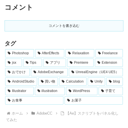
コメント
コメントを書き込む
タグ
Photoshop
AfterEffects
Relaxation
Freelance
jsx
Tips
アプリ
Premiere
Extension
おでかけ
AdobeExchange
UnrealEngine（UE4 UE5）
AndroidStudio
買い物
Calculation
Unity
blog
Illustrator
illustration
WordPress
子育て
お食事
お菓子
ホーム
AdobeCC
【Ae】スクリプトをパネル化し
てみた