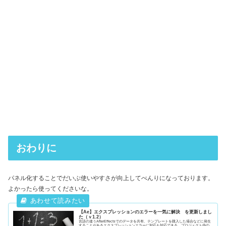
おわりに
パネル化することでだいぶ使いやすさが向上してべんりになっております。
よかったら使ってくださいな。
【Ae】エクスプレッションのエラーを一気に解決 を更新しまし
た（ｖ1.2）
言語の違うAfterEffectsでのデータを共有、テンプレートを購入した場合などに発生
することがあるエクスプレッションエラーに対応も対応できる、プロジェクト内の