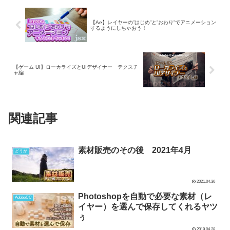
【Ae】レイヤーの”はじめ”と”おわり”でアニメーション
するようにしちゃおう！
【ゲーム UI】ローカライズとUIデザイナー テクスチ
ャ編
関連記事
素材販売のその後 2021年4月
どうが
2021.04.30
Photoshopを自動で必要な素材（レ
AdobeCC
イヤー）を選んで保存してくれるヤツ
ぅ
2019.04.28