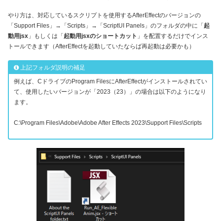
やり方は、対応しているスクリプトを使用するAfterEffectのバージョンの
「Support Files」→「Scripts」→「ScriptUI Panels」のフォルダの中に「
起
動用jsx
」もしくは「
起動用jsxのショートカット
」を配置するだけでインス
トールできます（AfterEffectを起動していたならば再起動は必要かも）
上記フォルダ説明の補足
例えば、CドライブのProgram FilesにAfterEffectがインストールされてい
て、使用したいバージョンが「2023（23）」の場合は以下のようになり
ます。
C:\Program Files\Adobe\Adobe After Effects 2023\Support Files\Scripts