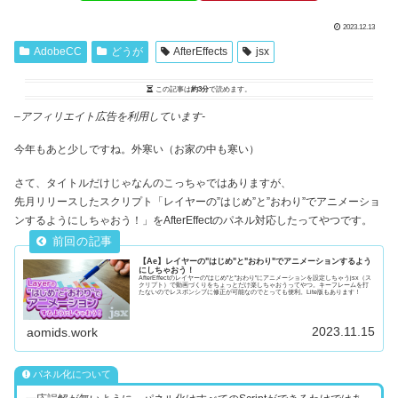
2023.12.13
AdobeCC
どうが
AfterEffects
jsx
この記事は
約3分
で読めます。
–
アフィリエイト広告を利用しています-
今年もあと少しですね。外寒い（お家の中も寒い）
さて、タイトルだけじゃなんのこっちゃではありますが、
先月リリースしたスクリプト「レイヤーの”はじめ”と”おわり”でアニメーショ
ンするようにしちゃおう！」をAfterEffectのパネル対応したってやつです。
【Ae】レイヤーの"はじめ"と"おわり"でアニメーションするよう
にしちゃおう！
AfterEffectのレイヤーの"はじめ"と"おわり"にアニメーションを設定しちゃうjsx（ス
クリプト）で動画づくりをちょっとだけ楽しちゃおうってやつ。キーフレームを打
たないのでレスポンシブに修正が可能なのでとっても便利。Lite版もあります！
2023.11.15
aomids.work
パネル化について