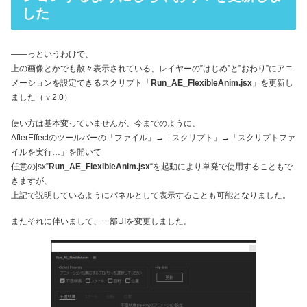
した
――っというわけで、
上の画像とかでも散々表示されている、レイヤーの”はじめ”と”おわり”にアニ
メーションを設定できるスクリプト「
Run_AE_FlexibleAnim.jsx
」を更新し
ました（ｖ2.0）
使い方は基本変っていませんが、今までのように、
AfterEffectのツールバーの「ファイル」→「スクリプト」→「スクリプトファ
イルを実行…」を開いて
任意のjsx”
Run_AE_FlexibleAnim.jsx
“を起動により単発で使用することもで
きますが、
上記で説明しているようにパネルとして表示することも可能となりました。
またそれに伴いまして、一部UIを変更しました。