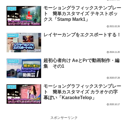
モーショングラフィックステンプレー
どうが
ト 簡単カスタマイズ テキストボッ
クス「Stamp Mark1」
2021.02.26
レイヤーカンプをエクスポートする！
AdobeCC
2024.11.20
超初心者向け AeとPrで動画制作・編
AdobeCC
集 その1
2020.07.28
モーショングラフィックステンプレー
どうが
ト 簡単カスタマイズ カラオケの字
幕ぽい「KaraokeTelop」
2020.10.17
スポンサーリンク