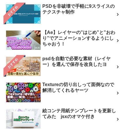
PSDを非破壊で手軽に9スライスの
おすすめ
テクスチャ制作
【Ae】レイヤーの”はじめ”と”おわ
り”でアニメーションするようにし
ちゃおう！
psdを自動で必要な素材（レイヤ
おすすめ
ー）を選んで保存を改良したヨ
Textureの切り出しって面倒なので
解消してくれるヤーツ
絵コンテ用紙テンプレートを更新し
てみた jsxのオマケ付き