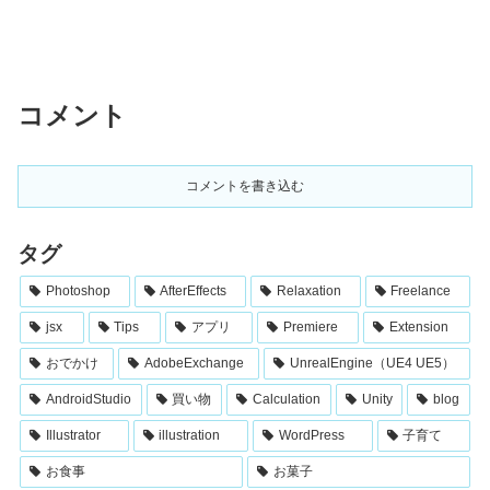
コメント
コメントを書き込む
タグ
Photoshop
AfterEffects
Relaxation
Freelance
jsx
Tips
アプリ
Premiere
Extension
おでかけ
AdobeExchange
UnrealEngine（UE4 UE5）
AndroidStudio
買い物
Calculation
Unity
blog
Illustrator
illustration
WordPress
子育て
お食事
お菓子