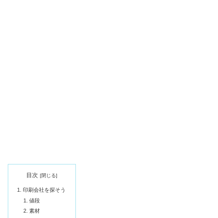
目次
印刷会社を探そう
値段
素材