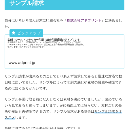
サンプル請求
自分はいろいろ悩んだ末に印刷会社を『
株式会社アドプリント
』に決めまし
た。
名刺・シール・ステッカー印刷｜総合印刷通販のアドプリント
名刺両面フルカラー100枚470円～ シール1000枚2900円～ アドプリントでは名刺・
シール・ステッカー・はがき・チラシ・販促物など各印刷物を業界最安値で販売致し
ております。無料サンプル請求頂けます！
www.adprint.jp
サンプル請求が出来るとのことでとりあえず請求してみると迅速な対応で数
日後に届いてました。サンプルによって印刷の感じや素材の質感を確認でき
るのは凄くありがたいです。
サンプルを受け取る前になんとなくは素材を決めていましたが、改めていろ
いろ見てみると迷ってしまいます。web画面上では解らない、素材ごとの長
所や短所も再確認できるので、サンプル請求がある場合は
サンプル請求をオ
ススメ
します。
単純に見てるだけでも夢が広がり面白いですしネ。