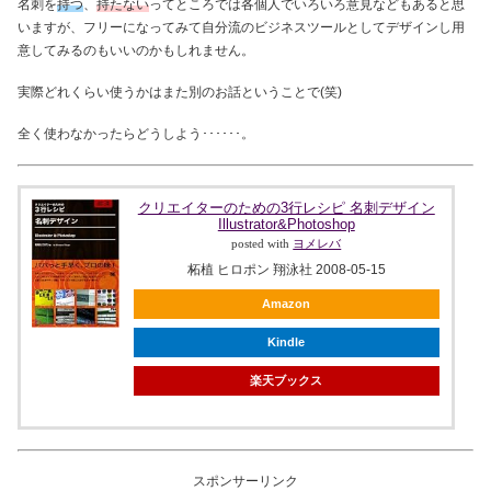
名刺を
持つ
、
持たない
ってところでは各個人でいろいろ意見などもあると思
いますが、フリーになってみて自分流のビジネスツールとしてデザインし用
意してみるのもいいのかもしれません。
実際どれくらい使うかはまた別のお話ということで(笑)
全く使わなかったらどうしよう･･････。
クリエイターのための3行レシピ 名刺デザイン
Illustrator&Photoshop
posted with
ヨメレバ
柘植 ヒロポン 翔泳社 2008-05-15
Amazon
Kindle
楽天ブックス
スポンサーリンク