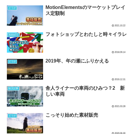
MotionElementsのマーケットプレイ
どうが
ス定額制
2021.10.22
フォトショップとわたしと時々イラレ
AdobeCC
2018.09.14
2019年、年の瀬にふりかえる
どうが
2019.12.31
舎人ライナーの車両のひみつ？2 新
駄文記事
しい車両
2021.03.28
こっそり始めた素材販売
どうが
2020.06.30