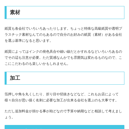
素材
紙質も各会社でいろいろあったりします。ちょっと特殊な高級紙質や透明プ
ラスチック素材なんてのもあるので自分のお好みの紙質（素材）がある会社
を選ぶ基準になると思います。
紙質によってはインクの発色具合や細い線だとかすれるなどいろいろあるの
でその辺も注意が必要。ただ質感なんかでも雰囲気は変わるものなので、こ
こにこだわるのも楽しいかもしれません。
加工
箔押しや角を丸くしたり、折り目や切抜きなどなど、これもお店によって
様々自分が思い描く名刺に必要な加工が出来る会社を選ぶのも大事です。
ただし追加料金が掛かる事が殆どなので予算や納期などと相談して考えまし
ょう。