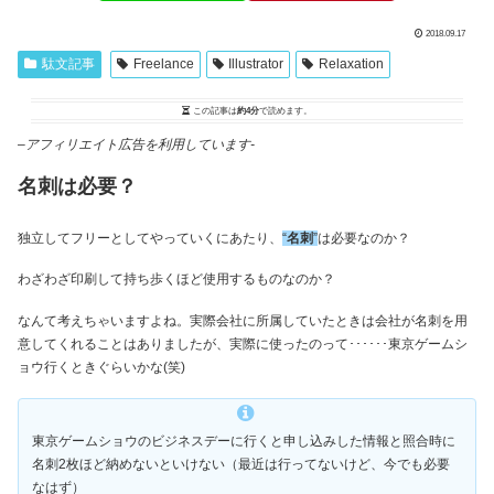
2018.09.17
駄文記事
Freelance
Illustrator
Relaxation
この記事は
約4分
で読めます。
–
アフィリエイト広告を利用しています-
名刺は必要？
独立してフリーとしてやっていくにあたり、
“
名刺
”
は必要なのか？
わざわざ印刷して持ち歩くほど使用するものなのか？
なんて考えちゃいますよね。実際会社に所属していたときは会社が名刺を用
意してくれることはありましたが、実際に使ったのって･･････東京ゲームシ
ョウ行くときぐらいかな(笑)
東京ゲームショウのビジネスデーに行くと申し込みした情報と照合時に
名刺2枚ほど納めないといけない（最近は行ってないけど、今でも必要
なはず）